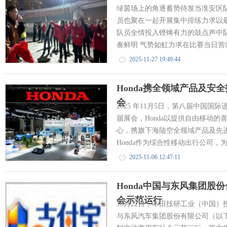
绿茵场上的角逐蓄势待发当淮安区
员也聚在一起开展集中排练力求以最
队员全情投入铿锵有力的鼓点声中
奏鲜明 气势如虹力求在比赛当日营造
2025-11-27 19:49:44
Honda携全领域产品及安
会
2025 年11月5日，第八届中国
届展会，Honda以提供自由移动的喜悦和S
心，携旗下海陆空全领域产品及先
Honda作为综合性移动出行公司，为
2025-11-06 12:47:11
Honda中国与东风集团股
会示范运行
10月22日，本田技研工业（中国）
与东风汽车集团股份有限公司（以