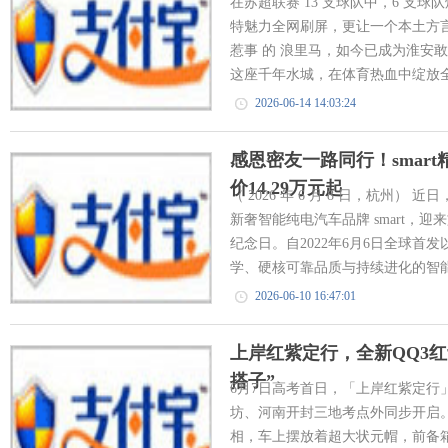
在苏超联赛 13 支球队中，6 支
特魅力全网刷屏，更让一个本土方言
惹事 的 浪里马，如今已成为淮安
这座千年水城，在体育热血中绽放全
2026-06-14 14:03:24
感恩密友一路同行！smar
价14.29万元起
（ 2026 年 6 月 8 日，杭州）
新奢智能纯电汽车品牌 smart，迎
纪念日。自2022年6月6日全球首发以
学、硬核可靠品质与持续进化的智能
2026-06-10 16:47:01
上岸红紫定行，全新QQ3
搭子”
6月7日高考首日，「上岸红紫定行
坊、河南开封三地考点外同步开启。
相，车上摆放着超大状元帽，前备