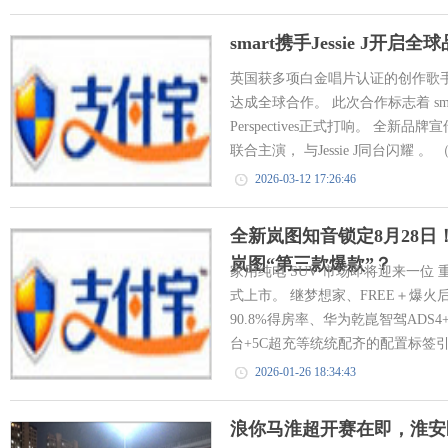
smart携手Jessie J开启
英国获多项白金唱片认证的创作歌手 Jes
达成全球合作。 此次合作标志着 smart
Perspectives正式打响。 全新品
联合主演， 与Jessie J同台闪耀 。 （ 2
2026-03-12 17:26:46
全新岚图知音锁定8月28日！
岚图“第三款爆款”？
家用纯电 SUV 市场即将迎来一位
式上市。 继梦想家、FREE＋爆
90.8%得房率、华为乾崑智驾ADS4+鸿
台+5C超充等统统配齐的配置标签引
2026-01-26 18:34:43
浪你马淮超开赛在即，淮安