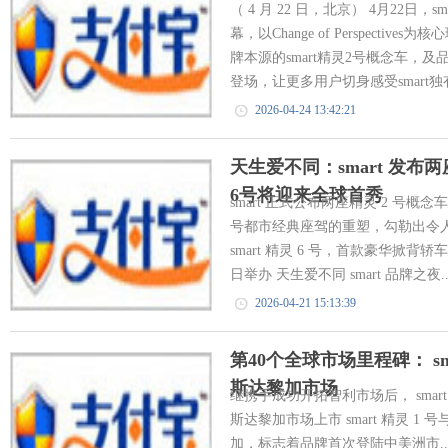
（ 4 月 22 日，北京） 4月22日
幕，以Change of Perspect
牌本源的smart精灵2号概念车，及
登场，让更多用户切身感受smart独有
2026-04-24 13:42:21
天生爱不同：smart 发布
6号将迎来全球首秀
smart 正式公布两座精灵 2 号概念
号都市经典座驾的重塑，勾勒出令
smart 精灵 6 号，首款豪华掀背轿车
日举办 天生爱不同 smart 品牌之夜..
2026-04-21 15:13:39
第40个全球市场里程碑： s
斯达黎加市场
继携手成功开拓智利市场后， smart 
斯达黎加市场上市 smart 精灵 1 号
加，标志着品牌首次登陆中美洲市..