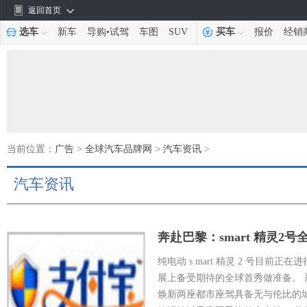
返回首页
选车
新车
导购
•
试驾
车图
SUV
买车
报价
经销
当前位置：
广告
>
全球汽车品牌网
>
汽车资讯
>
汽车资讯
奔赴巴黎：smart 精灵
纯电动 s mart 精灵 2 号目前
展上备受期待的全球首秀做准备。
焕新两座都市座驾具备无与伦比的城