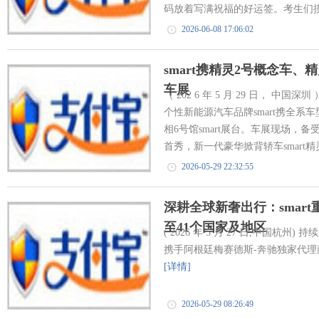
码放着写满祝福的好运签。考生们摸
2026-06-08 17:06:02
smart携精灵2号概念车、精
车展
（ 202 6 年 5 月 29 日， 
个性新能源汽车品牌smart携全系
相6号馆smart展台。车展现场，备
首秀，新一代豪华掀背轿车smart精灵
2026-05-29 22:32:55
深耕全球新奢出行：smar
至41个国家及地区
( 2026 年 5 月 27 日,中国杭州
携手阿根廷梅赛德斯-奔驰独家代理商Prest
[详情]
2026-05-29 08:26:49